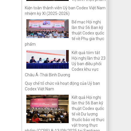
Kiện toàn thành viên Uỷ ban Codex Việt Nam
nhiệm kỳ XI (2025-2026)
Bế mạc Hội nghị
lần thứ 56 Ban kỹ
thuật Codex quốc
tế về Phụ gia thực
phẩm
Kết quả tóm tắt
Hội nghị lần thứ 23
Uỷ ban điều phối
Codex khu vực
Châu Á-Thái Bình Dương
Quy chế tổ chức và hoạt động của Uỷ ban
Codex Việt Nam
Kết quả Hội nghị
lần thứ 56 Ban kỹ
thuật Codex quốc
tế về Dư lượng
thuốc bảo vệ thực
vật trong thực
phẩm (CCPR) 8-13/09/2025 tại Santiago,