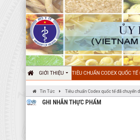
GIỚI THIỆU
TIÊU CHUẨN CODEX QUỐC TẾ
Tin Tức
Tiêu chuẩn Codex quốc tế đã chuyển d
GHI NHÃN THỰC PHẨM