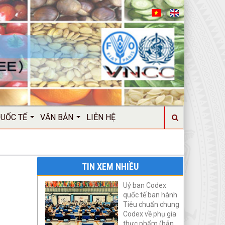
QUỐC TẾ
VĂN BẢN
LIÊN HỆ
TIN XEM NHIỀU
Uỷ ban Codex
quốc tế ban hành
Tiêu chuẩn chung
Codex về phụ gia
thực phẩm (bản