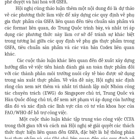
phê duyệt và hài hoà với GSFA.
Hội nghị cũng thảo luận thêm một nội dung đó là dự thảo
về các phương thức làm việc để xây dựng các quy định về phụ
gia thực phẩm của GSFA liên quan đến tiêu chuẩn sản phẩm và
các format liên quan, do Trung Quốc trình bày, và nhất trí áp
dụng các phương thức này làm cơ sở để tránh sự khác biệt
trong tương lai giữa các quy định về phụ gia thực phẩm trong
GSFA, tiêu chuẩn sản phẩm và các văn bản Codex liên quan
khác.
Các cuộc thảo luận khác liên quan đến đề xuất xây dựng
hướng dẫn về việc tiến hành đánh giá an toàn thực phẩm đối
với các thành phần môi trường nuôi cấy tế bào được sử dụng
trong sản xuất thực phẩm. Về vấn đề này, Hội nghị xác định
rằng cần xem xét thêm và nhất trí thành lập một Nhóm công
tác chuyên trách (EWG) do Singapore chủ trì, Trung Quốc và
Hàn Quốc đồng chủ trì, để xem xét phạm vi áp dụng của hướng
dẫn đó và xác định các lĩnh vực cần có tư vấn khoa học của
FAO/WHO để hỗ trợ công việc.
Một cuộc thảo luận khác tập trung vào công việc CCFA
trong thời gian tới và cách mà Hội nghị sẽ giải quyết các thách
thức thực hiện liên quan đến GSFA, đặc biệt là hệ thống phân
loại thực phẩm và các Ghi chú liên quan đến các quy định về