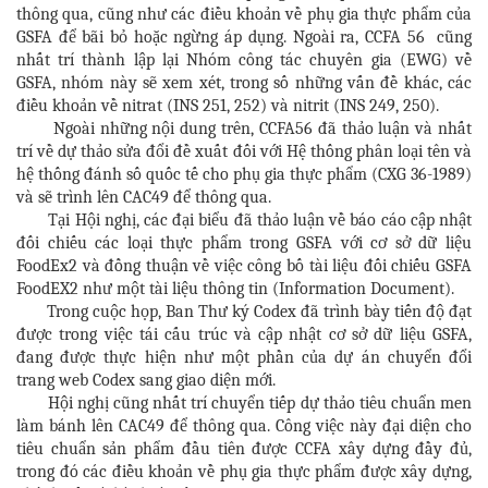
thông qua, cũng như các điều khoản về phụ gia thực phẩm của
GSFA để bãi bỏ hoặc ngừng áp dụng. Ngoài ra, CCFA 56 cũng
nhất trí thành lập lại Nhóm công tác chuyên gia (EWG) về
GSFA, nhóm này sẽ xem xét, trong số những vấn đề khác, các
điều khoản về nitrat (INS 251, 252) và nitrit (INS 249, 250).
Ngoài những nội dung trên, CCFA56 đã thảo luận và nhất
trí về dự thảo sửa đổi đề xuất đối với Hệ thống phân loại tên và
hệ thống đánh số quốc tế cho phụ gia thực phẩm (CXG 36-1989)
và sẽ trình lên CAC49 để thông qua.
Tại Hội nghị, các đại biểu đã thảo luận về báo cáo cập nhật
đối chiếu các loại thực phẩm trong GSFA với cơ sở dữ liệu
FoodEx2 và đồng thuận về việc công bố tài liệu đối chiếu GSFA
FoodEX2 như một tài liệu thông tin (Information Document).
Trong cuộc họp, Ban Thư ký Codex đã trình bày tiến độ đạt
được trong việc tái cấu trúc và cập nhật cơ sở dữ liệu GSFA,
đang được thực hiện như một phần của dự án chuyển đổi
trang web Codex sang giao diện mới.
Hội nghị cũng nhất trí chuyển tiếp dự thảo tiêu chuẩn men
làm bánh lên CAC49 để thông qua. Công việc này đại diện cho
tiêu chuẩn sản phẩm đầu tiên được CCFA xây dựng đầy đủ,
trong đó các điều khoản về phụ gia thực phẩm được xây dựng,