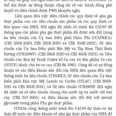
thể đạt được sự đồng thuận rộng rãi về các hành động phê
duyệt và điều chỉnh được PWG ​​khuyến nghị.
Liên quan đến việc điều chỉnh các quy định về phụ gia
thực phẩm của các tiêu chuẩn sản phẩm và các quy định có
liên quan của GSFA, Hội nghị đã nhất trí trình lên CAC49 để
thông qua các phần phụ gia thực phẩm đã được sửa đổi trong
ba tiêu chuẩn của Ủy ban Điều phối Châu Phi (CCAFRICA)
(CXS 334R-2020, CXS 335R-2020 và CXS 350R-2022), 02 tiêu
chuẩn của Ủy ban Điều phối Bắc Mỹ và Tây Nam Thái Bình
Dương (CCNASWP) (CXS 336R-2020 và CXS 356R-2023), và Tiêu
chuẩn của Ban kỹ thuật Codex về Ca cao và Sản phẩm Ca cao
(CCCCP) dành cho bơ ca cao (CXS 86-1981). Cũng đã có sự đồng
thuận về các điều khoản sửa đổi của GSFA liên quan đến việc
thống nhất ba tiêu chuẩn CCFARICA, 02 tiêu chuẩn của Ủy ban
Điều phối khu vực Mỹ Latinh và Caribe (CCLAC) (CXS 304R-
2011 và CXS 305R-2011), và 02 tiêu chuẩn CCNAWSP. Hội nghị
đã nhất trí về tiêu chuẩn chung cho nước ép và nước cốt trái
cây (CXS 247-2005) và điều khoản sửa đổi đối với steviol
glycoside trong phần Phụ gia thực phẩm.
CCFA56 cũng thống nhất trình lên CAC49 dự thảo và dự
thảo đề xuất các điều khoản về phụ gia thực phẩm của GSFA để