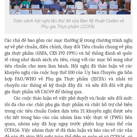
Toàn cảnh hội nghị lần thứ 56 của Ban Kỹ thuật Codex về
Phụ gia Thực phẩm (CCFA)
Các chủ đề bao gồm các mục thường lệ trong chương trình nghị
sự về phê chuẩn, điều chỉnh, thay đổi Tiêu chuẩn chung về phụ
gia thực phẩm (GSFA, CXS 192-1995) và hệ thống đánh số quốc
tế cũng như danh sách ưu tiên, cùng với các mục bổ sung như
tiêu chuẩn cho men làm bánh. Hội nghị đã thảo luận về các
khuyến nghị của cuộc họp thứ 100 của Ủy ban Chuyên gia hỗn
hợp FAO/WHO về Phụ gia Thực phẩm (JECFA) và nhất trí
chuyển các thông số kỹ thuật đầy đủ và sửa đổi đối với phụ
gia thực phẩm tới CAC49 để thông qua.
Các cuộc thảo luận về việc phê duyệt và/hoặc sửa đổi mức
tối đa cho các chất phụ gia thực phẩm và chất hỗ trợ chế biến
trong các tiêu chuẩn Codex dựa trên 21 khuyến nghị được nêu
chi tiết trong báo cáo của nhóm làm việc thực tế (PWG) liên
quan, nhóm này đã họp ngay trước phiên họp toàn thể của
CCFA56. Việc nhóm thực tế ​​đã thảo luận và báo cáo về các vấn
đề này đã giúp Hội nghị toàn thể diễn ra suôn sẻ và CCFA56 có