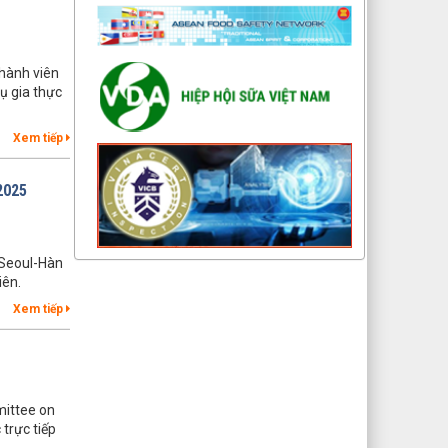
hành viên
ụ gia thực
Xem tiếp
2025
 Seoul-Hàn
iên.
Xem tiếp
mittee on
trực tiếp