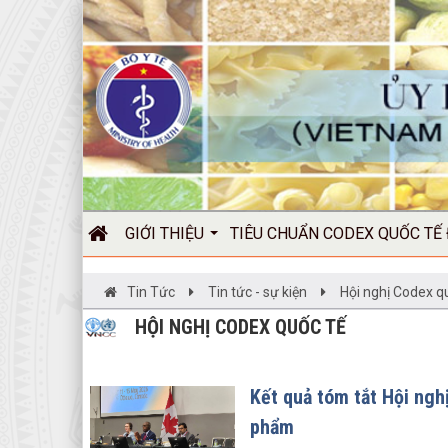
GIỚI THIỆU
TIÊU CHUẨN CODEX QUỐC TẾ
Tin Tức
Tin tức - sự kiện
Hội nghị Codex q
HỘI NGHỊ CODEX QUỐC TẾ
Kết quả tóm tắt Hội ngh
phẩm