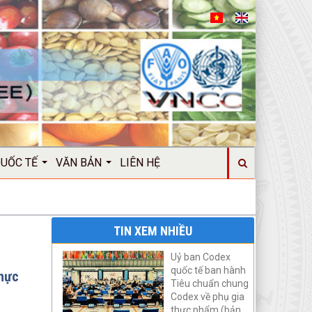
QUỐC TẾ
VĂN BẢN
LIÊN HỆ
TIN XEM NHIỀU
Uỷ ban Codex
quốc tế ban hành
thực
Tiêu chuẩn chung
Codex về phụ gia
thực phẩm (bản