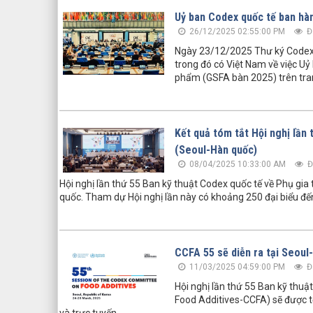
Uỷ ban Codex quốc tế ban hà
26/12/2025 02:55:00 PM
Đ
Ngày 23/12/2025 Thư ký Codex q
trong đó có Việt Nam về việc U
phẩm (GSFA bàn 2025) trên tra
Kết quả tóm tắt Hội nghị lần
(Seoul-Hàn quốc)
08/04/2025 10:33:00 AM
Đ
Hội nghị lần thứ 55 Ban kỹ thuật Codex quốc tế về Phụ gi
quốc. Tham dự Hội nghị lần này có khoảng 250 đại biểu đến 
CCFA 55 sẽ diễn ra tại Seoul
11/03/2025 04:59:00 PM
Đ
Hội nghị lần thứ 55 Ban kỹ thu
Food Additives-CCFA) sẽ được t