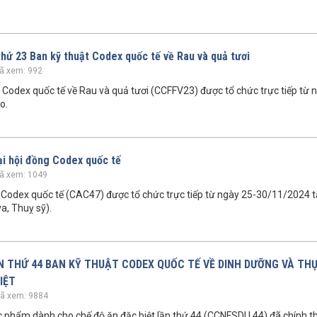
thứ 23 Ban kỹ thuật Codex quốc tế về Rau và quả tươi
ã xem: 992
t Codex quốc tế về Rau và quả tươi (CCFFV23) được tổ chức trực tiếp từ 
o.
Đại hội đồng Codex quốc tế
ã xem: 1049
g Codex quốc tế (CAC47) được tổ chức trực tiếp từ ngày 25-30/11/2024 t
a, Thuỵ sỹ).
LẦN THỨ 44 BAN KỸ THUẬT CODEX QUỐC TẾ VỀ DINH DƯỠNG VÀ T
IỆT
ã xem: 9884
c phẩm dành cho chế độ ăn đặc biệt lần thứ 44 (CCNFSDU 44) đã chính th