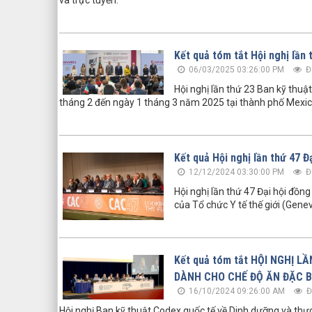
và trực tuyến.
Kết quả tóm tắt Hội nghị lần 
06/03/2025 03:26:00 PM
Đ
Hội nghị lần thứ 23 Ban kỹ thuậ
tháng 2 đến ngày 1 tháng 3 năm 2025 tại thành phố Mexic
Kết quả Hội nghị lần thứ 47 
12/12/2024 03:30:00 PM
Đ
Hội nghị lần thứ 47 Đại hội đồn
của Tổ chức Y tế thế giới (Genev
Kết quả tóm tắt HỘI NGHỊ 
DÀNH CHO CHẾ ĐỘ ĂN ĐẶC B
16/10/2024 09:26:00 AM
Đ
Hội nghị Ban kỹ thuật Codex quốc tế về Dinh dưỡng và thự