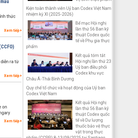
y mẫu
Kiện toàn thành viên Uỷ ban Codex Việt Nam
nhiệm kỳ XI (2025-2026)
ính thức
Bế mạc Hội nghị
lần thứ 56 Ban kỹ
Xem tiếp
thuật Codex quốc
tế về Phụ gia thực
 (CCFO)
phẩm
Kết quả tóm tắt
Hội nghị lần thứ 23
diễn ra từ
Uỷ ban điều phối
Codex khu vực
Xem tiếp
Châu Á-Thái Bình Dương
Quy chế tổ chức và hoạt động của Uỷ ban
Codex Việt Nam
Kết quả Hội nghị
e on
lần thứ 56 Ban kỹ
ngary
thuật Codex quốc
tế về Dư lượng
Xem tiếp
thuốc bảo vệ thực
vật trong thực
phẩm (CCPR) 8-13/09/2025 tại Santiago,