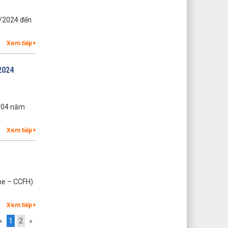
4/2024 đến
Xem tiếp
2024
6/04 năm
Xem tiếp
ne – CCFH)
Xem tiếp
«
1
2
»