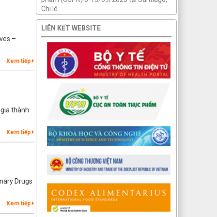
Chi lê
LIÊN KẾT WEBSITE
ives –
Xem tiếp
 gia thành
Xem tiếp
inary Drugs
Xem tiếp