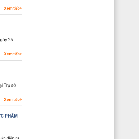
Xem tiếp
ngày 25
Xem tiếp
ại Trụ sở
Xem tiếp
HỰC PHẨM
ức diễn ra