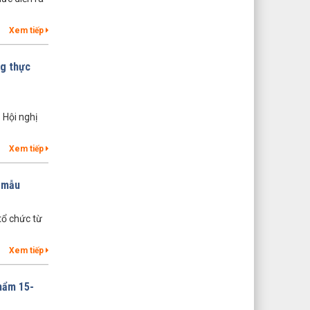
Xem tiếp
ng thực
 Hội nghị
Xem tiếp
y mẫu
tổ chức từ
Xem tiếp
phẩm 15-