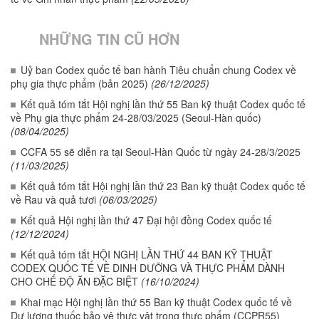
NHỮNG TIN CŨ HƠN
Uỷ ban Codex quốc tế ban hành Tiêu chuẩn chung Codex về
phụ gia thực phẩm (bản 2025)
(26/12/2025)
Kết quả tóm tắt Hội nghị lần thứ 55 Ban kỹ thuật Codex quốc tế
về Phụ gia thực phẩm 24-28/03/2025 (Seoul-Hàn quốc)
(08/04/2025)
CCFA 55 sẽ diễn ra tại Seoul-Hàn Quốc từ ngày 24-28/3/2025
(11/03/2025)
Kết quả tóm tắt Hội nghị lần thứ 23 Ban kỹ thuật Codex quốc tế
về Rau và quả tươi
(06/03/2025)
Kết quả Hội nghị lần thứ 47 Đại hội đồng Codex quốc tế
(12/12/2024)
Kết quả tóm tắt HỘI NGHỊ LẦN THỨ 44 BAN KỸ THUẬT
CODEX QUỐC TẾ VỀ DINH DƯỠNG VÀ THỰC PHẨM DÀNH
CHO CHẾ ĐỘ ĂN ĐẶC BIỆT
(16/10/2024)
Khai mạc Hội nghị lần thứ 55 Ban kỹ thuật Codex quốc tế về
Dư lượng thuốc bảo vệ thực vật trong thực phẩm (CCPR55)