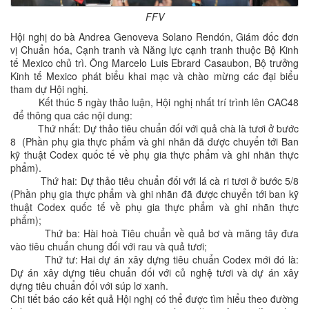
FFV
Hội nghị do bà Andrea Genoveva Solano Rendón, Giám đốc đơn
vị Chuẩn hóa, Cạnh tranh và Năng lực cạnh tranh thuộc Bộ Kinh
tế Mexico chủ trì. Ông Marcelo Luis Ebrard Casaubon, Bộ trưởng
Kinh tế Mexico phát biểu khai mạc và chào mừng các đại biểu
tham dự Hội nghị.
Kết thúc 5 ngày thảo luận, Hội nghị nhất trí trình lên CAC48
để thông qua các nội dung:
Thứ nhất: Dự thảo tiêu chuẩn đối với quả chà là tươi ở bước
8 (Phần phụ gia thực phẩm và ghi nhãn đã được chuyển tới Ban
kỹ thuật Codex quốc tế về phụ gia thực phẩm và ghi nhãn thực
phẩm).
Thứ hai: Dự thảo tiêu chuẩn đối với lá cà ri tươi ở bước 5/8
(Phần phụ gia thực phẩm và ghi nhãn đã được chuyển tới ban kỹ
thuật Codex quốc tế về phụ gia thực phẩm và ghi nhãn thực
phẩm);
Thứ ba: Hài hoà Tiêu chuẩn về quả bơ và măng tây đưa
vào tiêu chuẩn chung đối với rau và quả tươi;
Thứ tư: Hai dự án xây dựng tiêu chuẩn Codex mới đó là:
Dự án xây dựng tiêu chuẩn đối với củ nghệ tươi và dự án xây
dựng tiêu chuẩn đối với súp lơ xanh.
Chi tiết báo cáo kết quả Hội nghị có thể được tìm hiểu theo đường