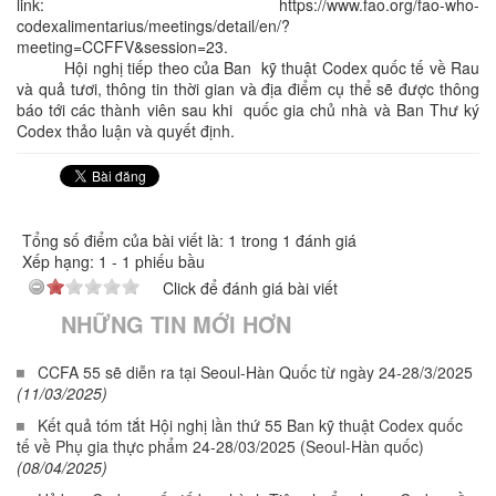
link: https://www.fao.org/fao-who-
codexalimentarius/meetings/detail/en/?
meeting=CCFFV&session=23.
Hội nghị tiếp theo của Ban kỹ thuật Codex quốc tế về Rau
và quả tươi, thông tin thời gian và địa điểm cụ thể sẽ được thông
báo tới các thành viên sau khi quốc gia chủ nhà và Ban Thư ký
Codex thảo luận và quyết định.
Tổng số điểm của bài viết là: 1 trong 1 đánh giá
Xếp hạng:
1
-
1
phiếu bầu
Click để đánh giá bài viết
NHỮNG TIN MỚI HƠN
CCFA 55 sẽ diễn ra tại Seoul-Hàn Quốc từ ngày 24-28/3/2025
(11/03/2025)
Kết quả tóm tắt Hội nghị lần thứ 55 Ban kỹ thuật Codex quốc
tế về Phụ gia thực phẩm 24-28/03/2025 (Seoul-Hàn quốc)
(08/04/2025)