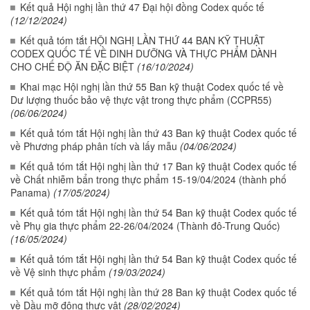
Kết quả Hội nghị lần thứ 47 Đại hội đồng Codex quốc tế
(12/12/2024)
Kết quả tóm tắt HỘI NGHỊ LẦN THỨ 44 BAN KỸ THUẬT
CODEX QUỐC TẾ VỀ DINH DƯỠNG VÀ THỰC PHẨM DÀNH
CHO CHẾ ĐỘ ĂN ĐẶC BIỆT
(16/10/2024)
Khai mạc Hội nghị lần thứ 55 Ban kỹ thuật Codex quốc tế về
Dư lượng thuốc bảo vệ thực vật trong thực phẩm (CCPR55)
(06/06/2024)
Kết quả tóm tắt Hội nghị lần thứ 43 Ban kỹ thuật Codex quốc tế
về Phương pháp phân tích và lấy mẫu
(04/06/2024)
Kết quả tóm tắt Hội nghị lần thứ 17 Ban kỹ thuật Codex quốc tế
về Chất nhiễm bẩn trong thực phẩm 15-19/04/2024 (thành phố
Panama)
(17/05/2024)
Kết quả tóm tắt Hội nghị lần thứ 54 Ban kỹ thuật Codex quốc tế
về Phụ gia thực phẩm 22-26/04/2024 (Thành đô-Trung Quốc)
(16/05/2024)
Kết quả tóm tắt Hội nghị lần thứ 54 Ban kỹ thuật Codex quốc tế
về Vệ sinh thực phẩm
(19/03/2024)
Kết quả tóm tắt Hội nghị lần thứ 28 Ban kỹ thuật Codex quốc tế
về Dầu mỡ động thực vật
(28/02/2024)