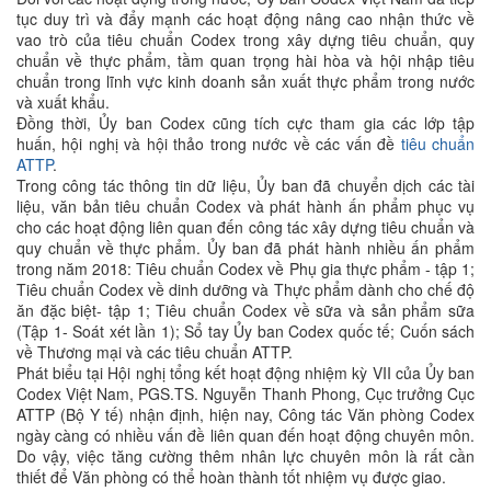
tục duy trì và đẩy mạnh các hoạt động nâng cao nhận thức về
vao trò của tiêu chuẩn Codex trong xây dựng tiêu chuẩn, quy
chuẩn về thực phẩm, tầm quan trọng hài hòa và hội nhập tiêu
chuẩn trong lĩnh vực kinh doanh sản xuất thực phẩm trong nước
và xuất khẩu.
Đồng thời, Ủy ban Codex cũng tích cực tham gia các lớp tập
huấn, hội nghị và hội thảo trong nước về các vấn đề
tiêu chuẩn
ATTP
.
Trong công tác thông tin dữ liệu, Ủy ban đã chuyển dịch các tài
liệu, văn bản tiêu chuẩn Codex và phát hành ấn phẩm phục vụ
cho các hoạt động liên quan đến công tác xây dựng tiêu chuẩn và
quy chuẩn về thực phẩm. Ủy ban đã phát hành nhiều ấn phẩm
trong năm 2018: Tiêu chuẩn Codex về Phụ gia thực phẩm - tập 1;
Tiêu chuẩn Codex về dinh dưỡng và Thực phẩm dành cho chế độ
ăn đặc biệt- tập 1; Tiêu chuẩn Codex về sữa và sản phẩm sữa
(Tập 1- Soát xét lần 1); Sổ tay Ủy ban Codex quốc tế; Cuốn sách
về Thương mại và các tiêu chuẩn ATTP.
Phát biểu tại Hội nghị tổng kết hoạt động nhiệm kỳ VII của Ủy ban
Codex Việt Nam, PGS.TS. Nguyễn Thanh Phong, Cục trưởng Cục
ATTP (Bộ Y tế) nhận định, hiện nay, Công tác Văn phòng Codex
ngày càng có nhiều vấn đề liên quan đến hoạt động chuyên môn.
Do vậy, việc tăng cường thêm nhân lực chuyên môn là rất cần
thiết để Văn phòng có thể hoàn thành tốt nhiệm vụ được giao.